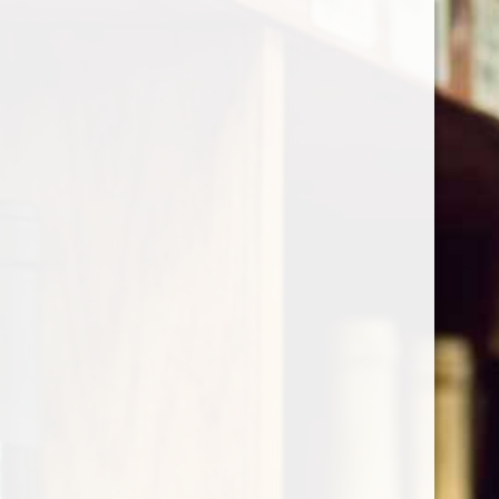
Vin
Nyheder
Tilbud
Rødvin
Hvidvin og rosévin
Sparkling
Vintypevælger
Light-bodied
Medium-bodied
Full-bodied
Oversize-bodied
Druesorter
Cabernet Sauvignon
Fiano
Grenache
Mourvèdre
Sagrantino
Shiraz
Tempranillo
Vermentino
Australsk vin
Startside
Pineau
Kasser