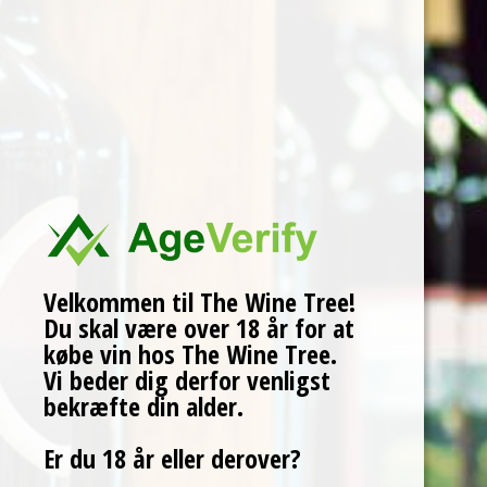
Om os
Nyhedsbrev
Om os
Handel med The Wine Tree
Kontakt The Wine Tree
Persondatapolitik
Kurv
Checkout
Min konto
Ordre Tracking
Kurv
…
Velkommen til The Wine Tree!
Søg...
Du skal være over 18 år for at
købe vin hos The Wine Tree.
…
Vi beder dig derfor venligst
Indlæser kurv indhold...
bekræfte din alder.
MENU
CLOSE
Er du 18 år eller derover?
Druesorter