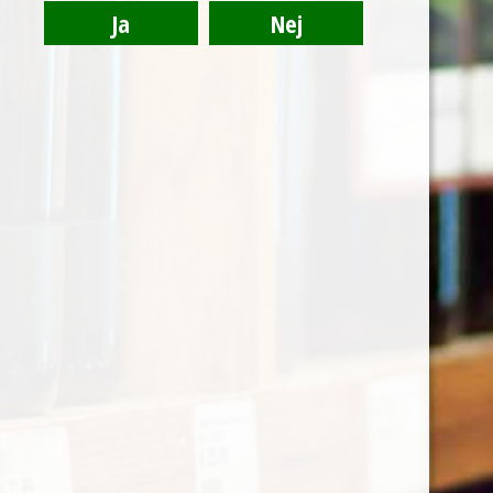
Cabernet Sauvignon
Grenache
Mourvèdre
Sagrantino
Shiraz